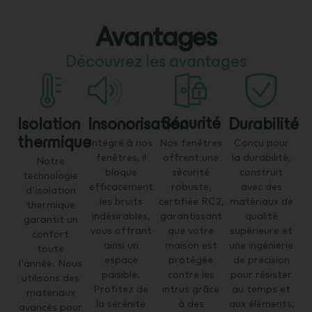
Avantages
Découvrez les avantages
Sécurité
Isolation
Insonorisation
Durabilité
thermique
Nos fenêtres
Intégré à nos
Conçu pour
offrent une
fenêtres, il
la durabilité,
Notre
sécurité
bloque
construit
technologie
robuste,
efficacement
avec des
d'isolation
certifiée RC2,
les bruits
matériaux de
thermique
garantissant
indésirables,
qualité
garantit un
que votre
vous offrant
supérieure et
confort
maison est
ainsi un
une ingénierie
toute
protégée
espace
de précision
l'année. Nous
contre les
paisible.
pour résister
utilisons des
intrus grâce
Profitez de
au temps et
matériaux
à des
la sérénité
aux éléments,
avancés pour