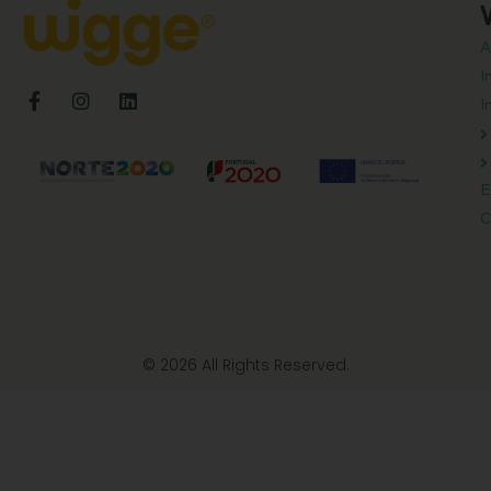
A
I
I
E
C
© 2026 All Rights Reserved.