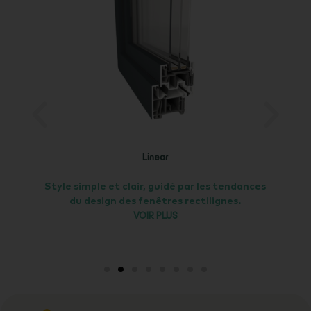
Linear
Style simple et clair, guidé par les tendances
M
du design des fenêtres rectilignes.
VOIR PLUS