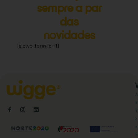
sempre a par
das
novidades
[sibwp_form id=1]
A
I
I
E