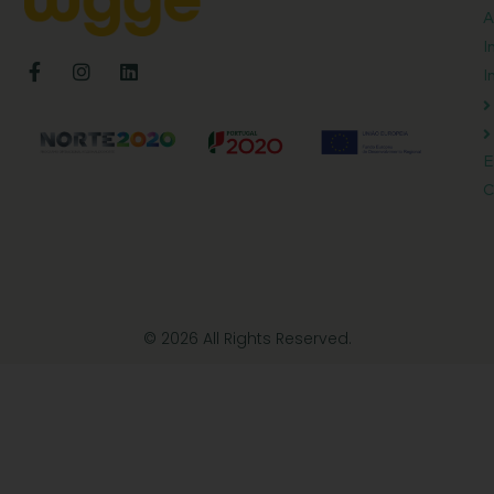
A
I
I
E
C
© 2026 All Rights Reserved.