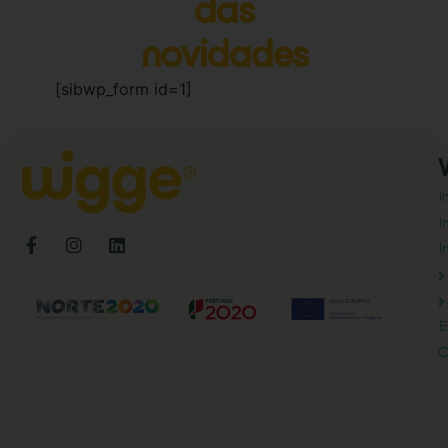
das
novidades
[sibwp_form id=1]
I
I
I
E
C