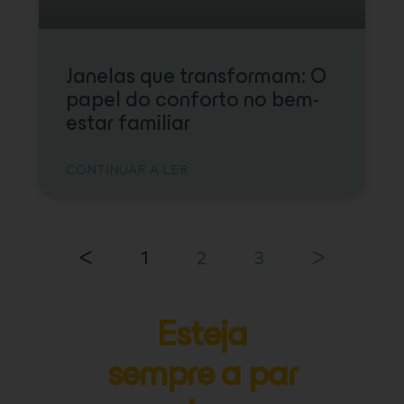
Janelas que transformam: O
papel do conforto no bem-
estar familiar
CONTINUAR A LER
ᐸ
1
2
3
ᐳ
Esteja
sempre a par