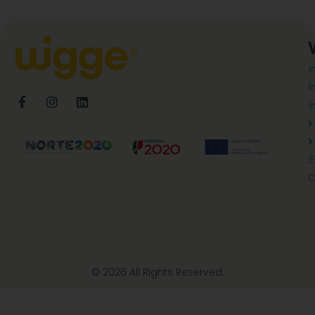
I
I
I
E
C
© 2026 All Rights Reserved.