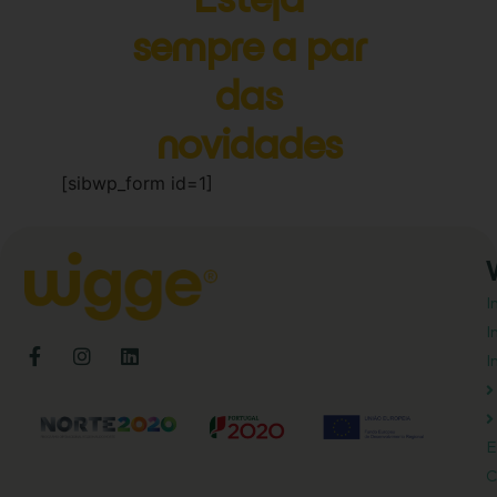
sempre a par
das
novidades
[sibwp_form id=1]
I
I
I
E
C