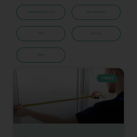
Isolamento Térmico
Manutenção
PVC
Séries
Todos
TODOS