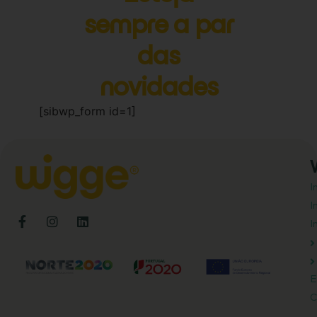
sempre a par
das
novidades
[sibwp_form id=1]
I
I
I
E
C