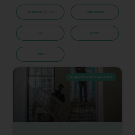
Isolamento Térmico
Manutenção
PVC
Séries
Todos
ISOLAMENTO ACÚSTICO